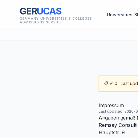
GER
UCAS
Universities
S
GERMANY UNIVERSITIES & COLLEGES
ADMISSIONS SERVICE
📋
v1.0
· Last up
Impressum
Last updated:
2026-0
Angaben gemäß 
Remsay Consulti
Hauptstr. 9