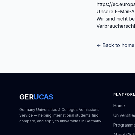
https://ec.euro
Unsere E-Mail-A
Wir sind nicht be
Verbraucherschli
← Back to home
PLATFOR
GER
UCAS
Home
Germany Universities & Colleges Admissions
Universitie
Service — helping international students find,
compare, and apply to universities in Germany.
Programm
About GE