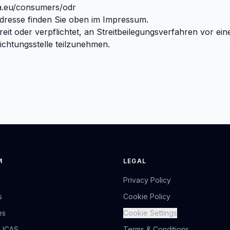
pa.eu/consumers/odr
dresse finden Sie oben im Impressum.
reit oder verpflichtet, an Streitbeilegungsverfahren vor eine
chtungsstelle teilzunehmen.
M
LEGAL
Privacy Policy
s
Cookie Policy
es
Cookie Settings
RUCAS
Terms & Conditions