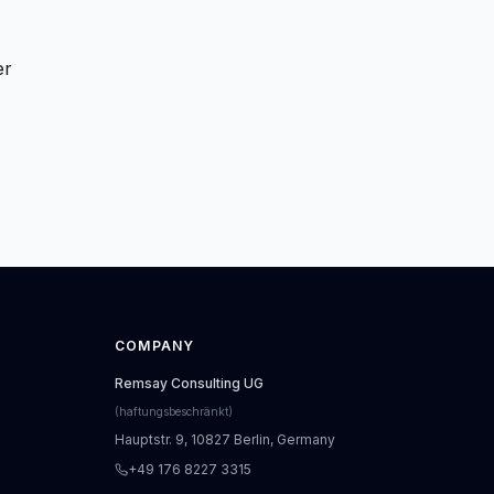
r 
COMPANY
Remsay Consulting UG
(haftungsbeschränkt)
Hauptstr. 9, 10827 Berlin, Germany
+49 176 8227 3315